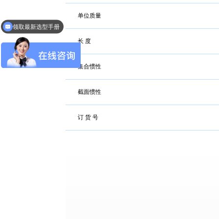
单位质量
领取最新选型手册
获取2026最新报价
长 度
集合惯性
截面惯性
订 货 号