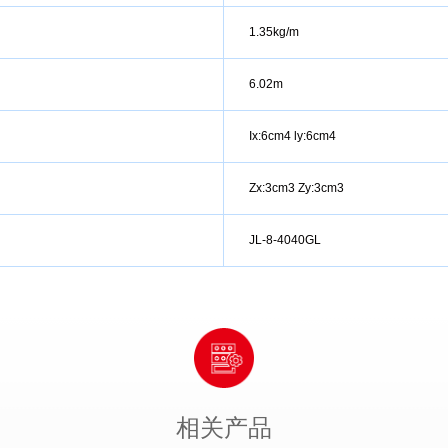
1.35kg/m
6.02m
Ix:6cm4 ly:6cm4
Zx:3cm3 Zy:3cm3
JL-8-4040GL
相关产品